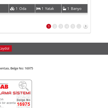
1
Oda
1
Yatak
1
Banyo
1
2
3
4
5
...
İleri
Kaydol
entası, Belge No: 16975