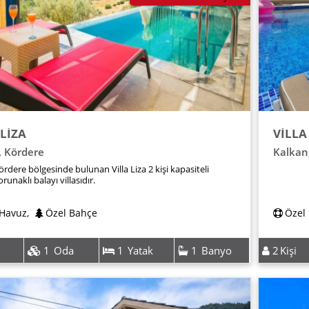
 LİZA
VİLLA
,
Kördere
Kalkan
rdere bölgesinde bulunan Villa Liza 2 kişi kapasiteli
orunaklı balayı villasıdır.
 Havuz
,
Özel Bahçe
Özel
1
Oda
1
Yatak
1
Banyo
2
Kişi