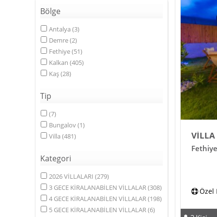
Bölge
Antalya
(
3
)
Demre
(
2
)
Fethiye
(
51
)
Kalkan
(
405
)
Kaş
(
28
)
Tip
(
7
)
Bungalov
(
1
)
VİLLA
Villa
(
481
)
Fethiy
Kategori
2026 VİLLALARI
(
279
)
3 GECE KİRALANABİLEN VİLLALAR
(
308
)
Özel
4 GECE KİRALANABİLEN VİLLALAR
(
198
)
5 GECE KİRALANABİLEN VİLLALAR
(
6
)