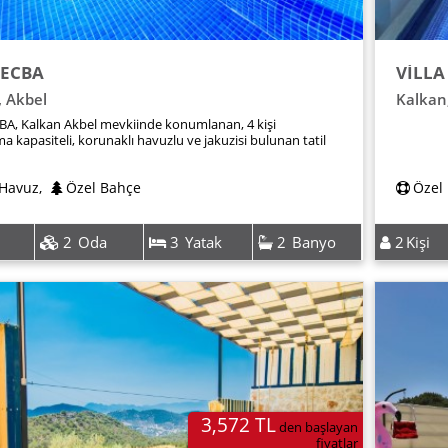
 ECBA
VİLLA
,
Akbel
Kalkan
BA, Kalkan Akbel mevkiinde konumlanan, 4 kişi
 kapasiteli, korunaklı havuzlu ve jakuzisi bulunan tatil
 Havuz
,
Özel Bahçe
Özel
2
Oda
3
Yatak
2
Banyo
2
Kişi
3,572 TL
den başlayan
fiyatlar