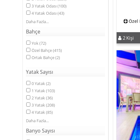
3
Yatak Odası
(
100
)
4
Yatak Odası
(
43
)
Özel
Daha Fazla
Bahçe
2
Kişi
Yok
(
72
)
Özel Bahçe
(
415
)
Ortak Bahçe
(
2
)
Yatak Sayısı
0
Yatak
(
2
)
1
Yatak
(
103
)
2
Yatak
(
36
)
3
Yatak
(
208
)
4
Yatak
(
85
)
Daha Fazla
Banyo Sayısı