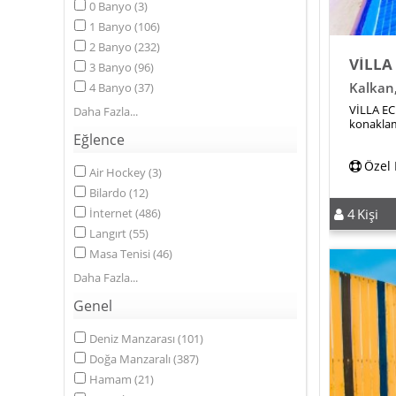
0
Banyo
(
3
)
1
Banyo
(
106
)
2
Banyo
(
232
)
VİLLA
3
Banyo
(
96
)
Kalkan
4
Banyo
(
37
)
VİLLA EC
Daha Fazla
konaklama
villasıdır.
Eğlence
Özel
Air Hockey
(
3
)
Bilardo
(
12
)
4
Kişi
İnternet
(
486
)
Langırt
(
55
)
Masa Tenisi
(
46
)
Daha Fazla
Genel
Deniz Manzarası
(
101
)
Doğa Manzaralı
(
387
)
Hamam
(
21
)