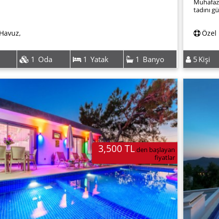
Muhafaza
tadını gü
sonsuz hu
aynı zama
 Havuz
,
Özel
çıkarmanı
1
Oda
1
Yatak
1
Banyo
5
Kişi
3,500 TL
den başlayan
fiyatlar