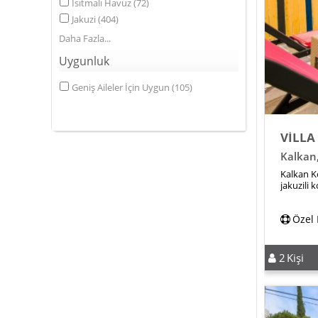
Isıtmalı Havuz
(
72
)
Jakuzi
(
404
)
Daha Fazla
Uygunluk
Geniş Aileler İçin Uygun
(
105
)
VİLLA
Kalkan
Kalkan Kö
jakuzili k
Özel
2
Kişi