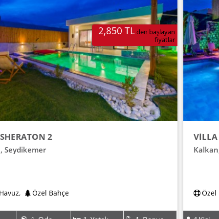
2,850 TL
den başlayan
fiyatlar
 SHERATON 2
VİLLA
e
,
Seydikemer
Kalkan
 Havuz
,
Özel Bahçe
Özel