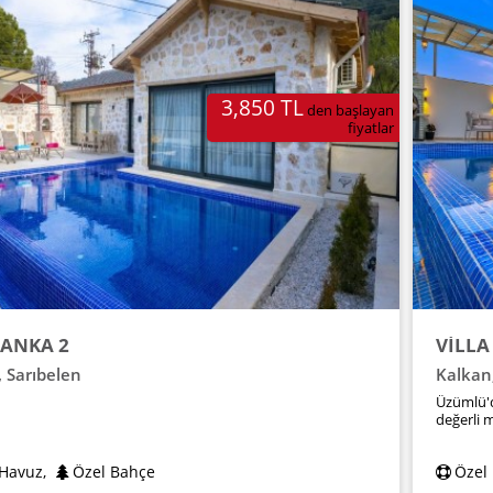
3,850 TL
den başlayan
fiyatlar
 ANKA 2
VİLLA
,
Sarıbelen
Kalkan
Üzümlü'de
değerli m
 Havuz
,
Özel Bahçe
Özel