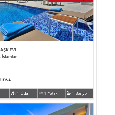
 AŞK EVİ
,
İslamlar
 Havuz
,
1
Oda
1
Yatak
1
Banyo