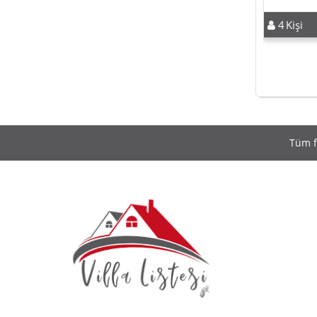
4
Kişi
Tüm f