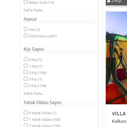
2
Kişi
Balayı Suiti
(
13
)
Daha Fazla
Havuz
Yok
(
2
)
Özel Havuz
(
487
)
Kişi Sayısı
0
Kişi
(
1
)
1
Kişi
(
1
)
2
Kişi
(
104
)
3
Kişi
(
1
)
4
Kişi
(
194
)
Daha Fazla
Yatak Odası Sayısı
VİLLA
0
Yatak Odası
(
1
)
1
Yatak Odası
(
103
)
Kalkan
2
Yatak Odası
(
228
)