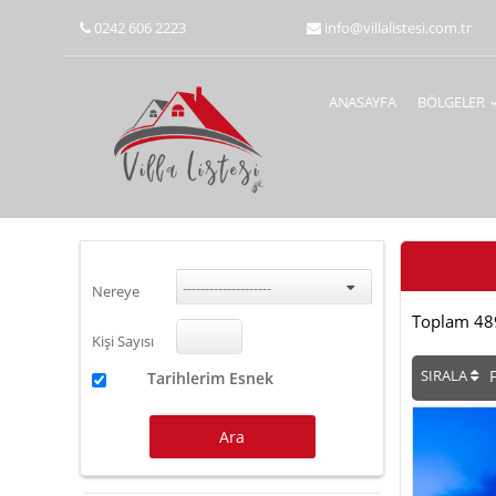
0242 606 2223
info@villalistesi.com.tr
ANASAYFA
BÖLGELER
--------------------
Nereye
Toplam 48
Kişi Sayısı
SIRALA
Tarihlerim Esnek
Ara