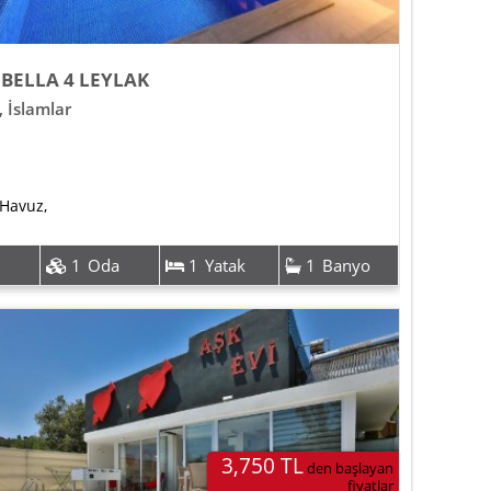
 BELLA 4 LEYLAK
,
İslamlar
 Havuz
,
1
Oda
1
Yatak
1
Banyo
3,750 TL
den başlayan
fiyatlar