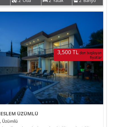
2
Oda
2
Yatak
2
Banyo
3,500 TL
den başlayan
fiyatlar
A ESLEM ÜZÜMLÜ
,
Üzümlü