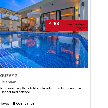
3,900 TL
den başlayan
fiyatlar
 GÜZAY 2
,
İslamlar
 bulunan keyifli bir tatil için tasarlanmış olan villamız siz
isafirlerimizi bekliyor...
 Havuz
,
Özel Bahçe