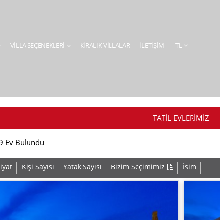
VILLA SEÇENEKLERI
KIRALIK VILLALAR
İLETIŞIM
TL
TATİL EVLERİMİZ
9 Ev Bulundu
Fiyat
Kişi Sayısı
Yatak Sayısı
Bizim Seçimimiz
İsim