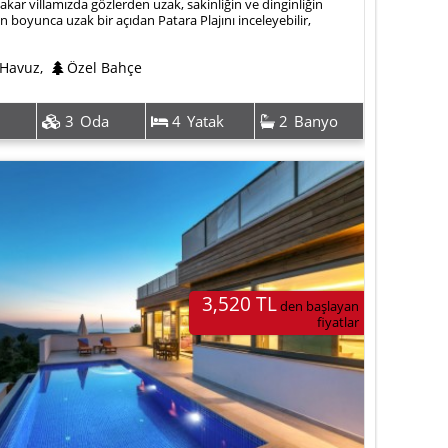
kar villamızda gözlerden uzak, sakinliğin ve dinginliğin
n boyunca uzak bir açıdan Patara Plajını inceleyebilir,
zurla tatilinizi sürdürebilirsiniz. Muhafazakar aileler ve
nda balayı çiftlerimizin de tercih ettiği villamızın keyfini
 Havuz
,
Özel Bahçe
z için sizleri Villa Esleme davet ediyoruz.
3
Oda
4
Yatak
2
Banyo
3,520 TL
den başlayan
fiyatlar