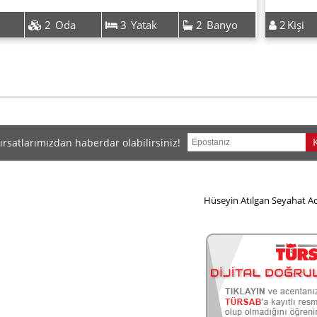
2
Oda
3
Yatak
2
Banyo
2
Kişi
ırsatlarımızdan haberdar olabilirsiniz!
Hüseyin Atılgan Seyahat Ac