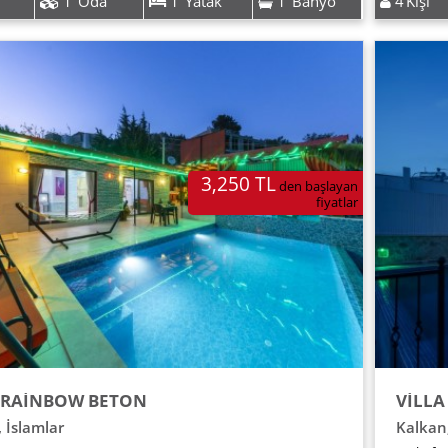
1
Oda
1
Yatak
1
Banyo
4
Kişi
3,250 TL
den başlayan
fiyatlar
 RAİNBOW BETON
VİLL
,
İslamlar
Kalkan